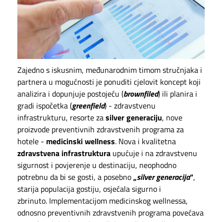
Zajedno s iskusnim, međunarodnim timom stručnjaka i
partnera u mogućnosti je ponuditi cjelovit koncept koji
analizira i dopunjuje postojeću (
brownfiled
) ili planira i
gradi ispočetka (
greenfield
) - zdravstvenu
infrastrukturu, resorte za
silver generaciju
, nove
proizvode preventivnih zdravstvenih programa za
hotele -
medicinski wellness
. Nova i kvalitetna
zdravstvena infrastruktura
upućuje i na zdravstvenu
sigurnost i povjerenje u destinaciju, neophodno
potrebnu da bi se gosti, a posebno
„
silver generacija
“
,
starija populacija gostiju, osjećala sigurno i
zbrinuto. Implementacijom medicinskog wellnessa,
odnosno preventivnih zdravstvenih programa povećava