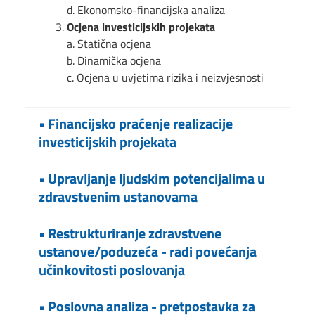
d. Ekonomsko-financijska analiza
Ocjena investicijskih projekata
a. Statična ocjena
b. Dinamička ocjena
c. Ocjena u uvjetima rizika i neizvjesnosti
• Financijsko praćenje realizacije
investicijskih projekata
Podrazumijeva računovodstvene usluge
• Upravljanje ljudskim potencijalima u
praćenja realizacije investicijskih projekata
zdravstvenim ustanovama
Pravni savjeti vezani uz problematiku rada
trgovačkih društva i porezno-
Predviđanje i planiranje potreba i
• Restrukturiranje zdravstvene
računovodstveni dio poslovnog procesa
pribavljanje kadrova (objava oglasa –
ustanove/poduzeća - radi povećanja
natječaja, selekcija, ugovori o radu i
učinkovitosti poslovanja
managerski ugovori, prijave – odjave,
rješenja vezana uz radne odnose)
Restrukturiranje ustanove/poduzeća je proces
• Poslovna analiza - pretpostavka za
Utvrđivanje kriterija radne uspješnosti