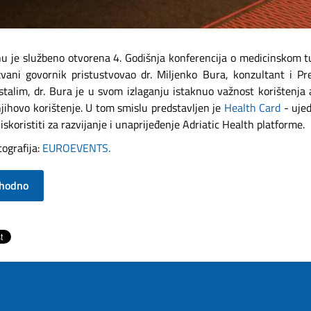
nu je službeno otvorena 4. Godišnja konferencija o medicinskom tu
vani govornik pristustvovao dr. Miljenko Bura, konzultant i Pr
talim, dr. Bura je u svom izlaganju istaknuo važnost korištenja a
njihovo korištenje. U tom smislu predstavljen je
Health Card
- ujed
iskoristiti za razvijanje i unaprijeđenje Adriatic Health platforme.
tografija:
EUROEVENTS.
thodno