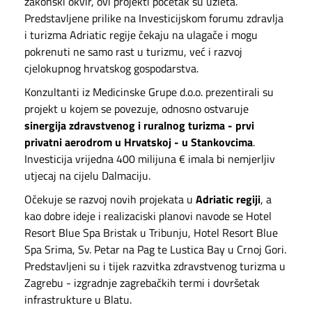
zakonski okvir, ovi projekti početak su uzleta.
Predstavljene prilike na Investicijskom forumu zdravlja
i turizma Adriatic regije čekaju na ulagače i mogu
pokrenuti ne samo rast u turizmu, već i razvoj
cjelokupnog hrvatskog gospodarstva.
Konzultanti iz Medicinske Grupe d.o.o. prezentirali su
projekt u kojem se povezuje, odnosno ostvaruje
sinergija zdravstvenog i ruralnog turizma - prvi
privatni aerodrom u Hrvatskoj - u Stankovcima
.
Investicija vrijedna 400 milijuna € imala bi nemjerljiv
utjecaj na cijelu Dalmaciju.
Očekuje se razvoj novih projekata u
Adriatic regiji
, a
kao dobre ideje i realizaciski planovi navode se Hotel
Resort Blue Spa Bristak u Tribunju, Hotel Resort Blue
Spa Srima, Sv. Petar na Pag te Lustica Bay u Crnoj Gori.
Predstavljeni su i tijek razvitka zdravstvenog turizma u
Zagrebu - izgradnje zagrebačkih termi i dovršetak
infrastrukture u Blatu.