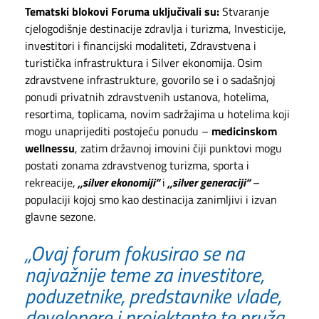
Tematski blokovi Foruma uključivali su:
Stvaranje
cjelogodišnje destinacije zdravlja i turizma, Investicije,
investitori i financijski modaliteti, Zdravstvena i
turistička infrastruktura i Silver ekonomija. Osim
zdravstvene infrastrukture, govorilo se i o sadašnjoj
ponudi privatnih zdravstvenih ustanova, hotelima,
resortima, toplicama, novim sadržajima u hotelima koji
mogu unaprijediti postojeću ponudu –
medicinskom
wellnessu
, zatim državnoj imovini čiji punktovi mogu
postati zonama zdravstvenog turizma, sporta i
rekreacije,
„silver ekonomiji“
i
„silver generaciji“
–
populaciji kojoj smo kao destinacija zanimljivi i izvan
glavne sezone.
„Ovaj forum fokusirao se na
najvažnije teme za investitore,
poduzetnike, predstavnike vlade,
developere i projektante te pruža