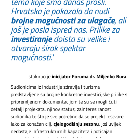
tema koje smo danas prošli.
Hrvatska je pokazala da nudi
brojne mogućnosti za ulagače
, ali
još je posla ispred nas. Prilike za
investiranje
doista su velike i
otvaraju širok spektar
mogućnosti."
- istaknuo je
inicijator Foruma dr. Miljenko Bura
.
Sudionicima iz industrije zdravlja i turizma
predstavljene su brojne konkretne investicijske prilike s
pripremljenom dokumentacijom te su se mogli čuti
detalji projekata, njihov status, zainteresiranost
sudionika te što je sve potrebno da se projekti ostvare.
Iako za konačan cilj,
cjelogodišnju sezonu
, još uvijek
nedostaje infrastrukturnih kapaciteta i poticajan